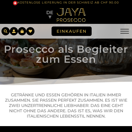
KOSTENLOSE LIEFERUNG IN DER SCHWEIZ AB CHF 90.00
DE
▼
EINKAUFEN
Prosecco als Begleiter
zum Essen
GETRÄNKE UND ESSEN GEHÖREN IN ITALIEN IMMER
ZUSAMMEN. SIE PASSEN PERFEKT ZUSAMMEN. ES IST WIE
ZWEI UNZERTRENNLICHE LIEBHABER: DAS EINE GEHT
NICHT OHNE DAS ANDERE. DAS IST ES, WAS WIR DEN
ITALIENISCHEN LEBENSSTIL NENNEN.