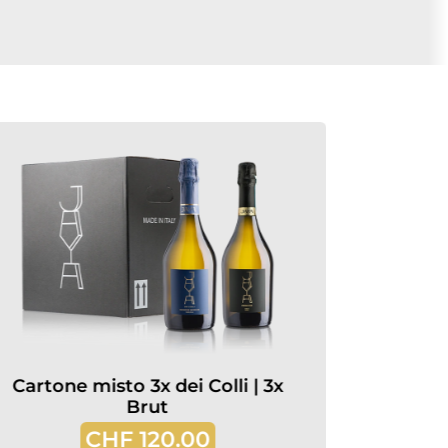
Cartone misto 3x dei Colli | 3x
Carto
Brut
CHF
120.00