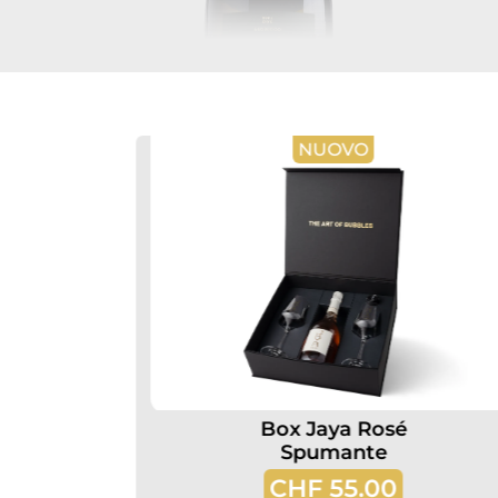
NUOVO
Box Jaya Rosé
ox
Spumante
CHF
55.00