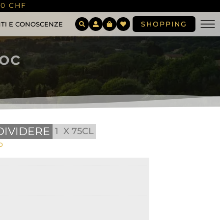
00 CHF
SHOPPING
TI E CONOSCENZE
Doc
DIVIDERE
1
X 75CL
o