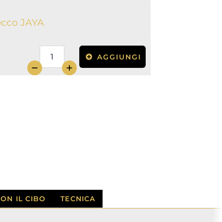
ecco JAYA
AGGIUNGI
Box
Jaya
Prosecco
Brut
Doc
quantità
ON IL CIBO
TECNICA