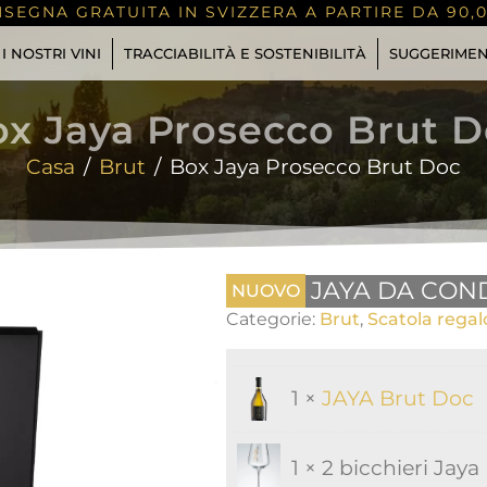
SEGNA GRATUITA IN SVIZZERA A PARTIRE DA 90,
I NOSTRI VINI
TRACCIABILITÀ E SOSTENIBILITÀ
SUGGERIMEN
x Jaya Prosecco Brut 
Casa
Brut
Box Jaya Prosecco Brut Doc
JAYA DA CON
NUOVO
Categorie:
Brut
,
Scatola regal
1 ×
JAYA Brut Doc
1 × 2 bicchieri Jaya