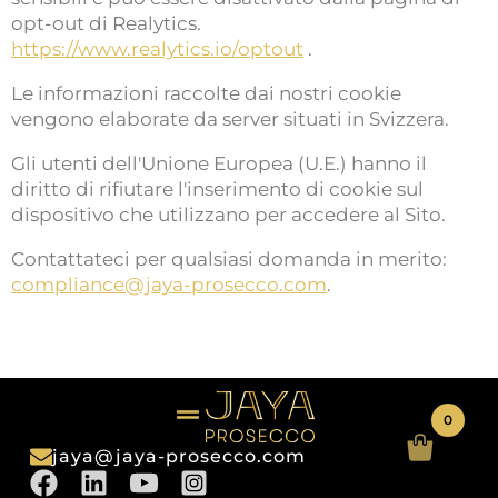
opt-out di Realytics.
https://www.realytics.io/optout
.
Le informazioni raccolte dai nostri cookie
vengono elaborate da server situati in Svizzera.
Gli utenti dell'Unione Europea (U.E.) hanno il
diritto di rifiutare l'inserimento di cookie sul
dispositivo che utilizzano per accedere al Sito.
Contattateci per qualsiasi domanda in merito:
compliance@jaya-prosecco.com
.
0
jaya@jaya-prosecco.com