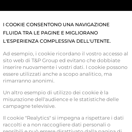
I COOKIE CONSENTONO UNA NAVIGAZIONE
FLUIDA TRA LE PAGINE E MIGLIORANO
L'ESPERIENZA COMPLESSIVA DELL'UTENTE.
Ad esempio, i cookie ricordano il vostro accesso al
sito web di T&P Group ed evitano che dobbiate
inserire nuovamente i vostri dati. I cookie possono
essere utilizzati anche a scopo analitico, ma
rimarranno anonimi.
Un altro esempio di utilizzo dei cookie è la
misurazione dell'audience e le statistiche delle
campagne televisive.
Il cookie "Realytics" si impegna a rispettare i dati
raccolti e a non raccogliere dati personali o
sensibili e può essere disattivato dalla pagina di