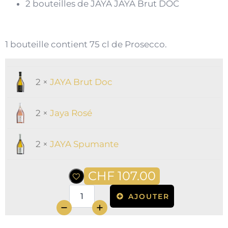
2 bouteilles de JAYA JAYA Brut DOC
1 bouteille contient 75 cl de Prosecco.
2 ×
JAYA Brut Doc
2 ×
Jaya Rosé
2 ×
JAYA Spumante
CHF
107.00
AJOUTER
quantité
de
Mixed