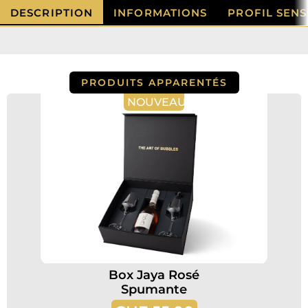
carton
DESCRIPTION
INFORMATIONS
PROFIL SENS
2x
Brut
|
2x
Rosé
|
PRODUITS APPARENTÉS
2x
NOUVEAU
Spumante
Box Jaya Rosé
Spumante