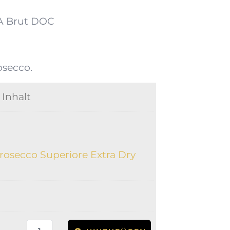
YA Brut DOC
osecco.
Inhalt
Prosecco Superiore Extra Dry