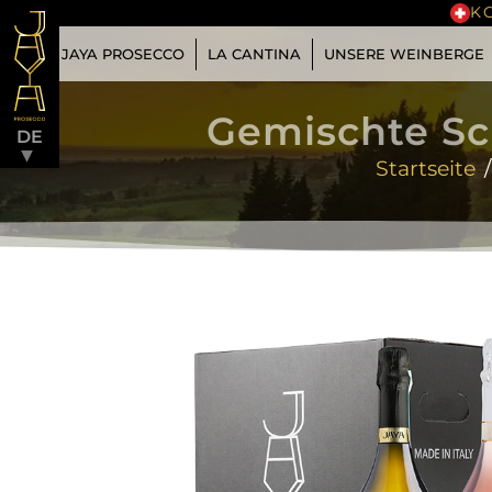
K
JAYA PROSECCO
LA CANTINA
UNSERE WEINBERGE
▼
Gemischte Sch
DE
▼
Startseite