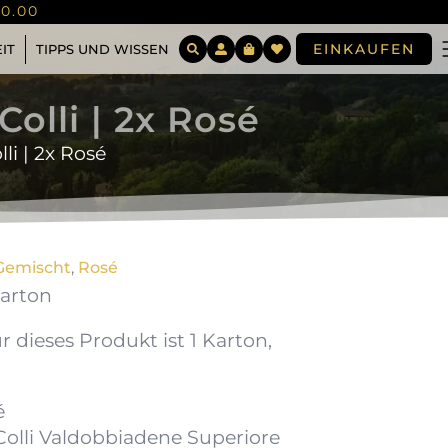
0.00
EINKAUFEN
IT
TIPPS UND WISSEN
olli | 2x Rosé
li | 2x Rosé
Gemischt
,
Rosé
Karton
 dieses Produkt ist 1 Karton,
é
Colli Valdobbiadene Superiore