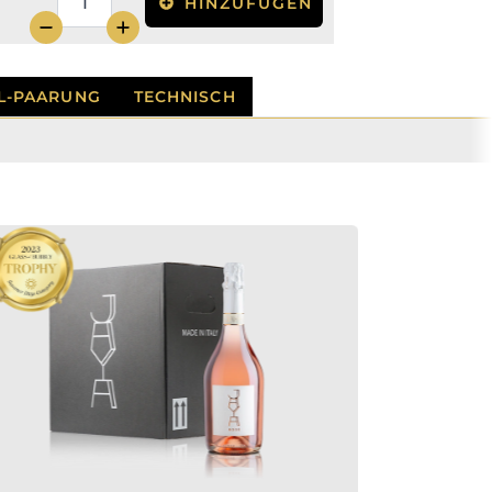
HINZUFÜGEN
Mixed
carton
2x
Brut
|
L-PAARUNG
TECHNISCH
2x
dei
Colli
|
2x
Rosé
Menge