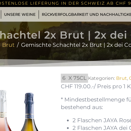
OSTENLOSE LIEFERUNG IN DER SCHWEIZ AB CHF 9
UNSERE WEINE
RÜCKVERFOLGBARKEIT UND NACHHALTIGKE
achtel 2x Brut | 2x dei C
Brut
Gemischte Schachtel 2x Brut | 2x dei Col
6
X 75CL
Kategorien:
Brut
,
CHF 119.00.-/ Preis pro 1 
* Mindestbestellmenge für
bestehend aus:
2 Flaschen JAYA Ros
2 Flaschen JAYA dei 