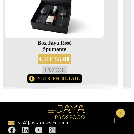
sé
Box Jaya Prosecc
Doc
0
CHF
55.0
1
X
75CL
ÉTAIL
VOIR EN DÉ
0
jaya@jaya-prosecco.com