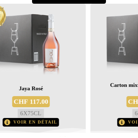
Carton mixte 3x dei Colli | 3x
Brut
CHF
120.00
6
X
75CL
VOIR EN DÉTAIL