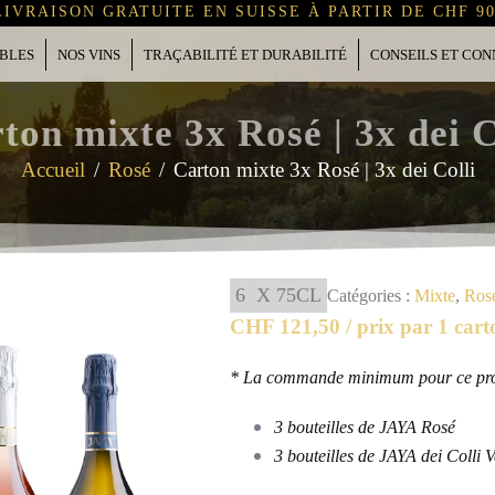
LIVRAISON GRATUITE EN SUISSE À PARTIR DE CHF 90
OBLES
NOS VINS
TRAÇABILITÉ ET DURABILITÉ
CONSEILS ET CON
ton mixte 3x Rosé | 3x dei C
Accueil
Rosé
Carton mixte 3x Rosé | 3x dei Colli
6
X 75CL
Catégories :
Mixte
,
Ros
CHF
121,50 / prix par 1 cart
* La commande minimum pour ce produ
3 bouteilles de JAYA Rosé
3 bouteilles de JAYA dei Coll