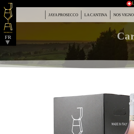
JAYA PROSECCO
LA CANTINA
NOS VIGN
▼
Car
FR
▼