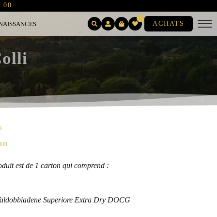
.00
ACHATS
NAISSANCES
olli
é
on
it est de 1 carton qui comprend :
i Valdobbiadene Superiore Extra Dry DOCG