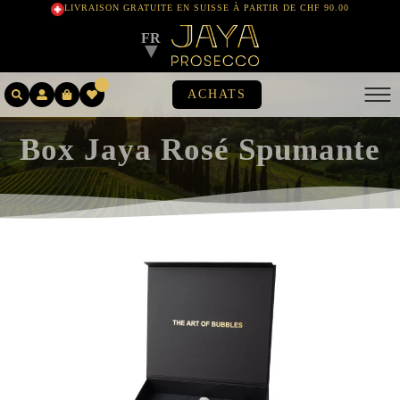
LIVRAISON GRATUITE EN SUISSE À PARTIR DE CHF 90.00
FR
▼
ACHATS
Box Jaya Rosé Spumante