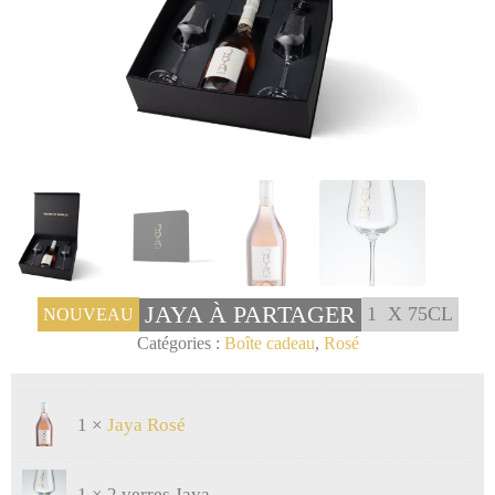
JAYA À PARTAGER
1
X 75CL
NOUVEAU
Catégories :
Boîte cadeau
,
Rosé
1 ×
Jaya Rosé
1 × 2 verres Jaya