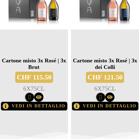
Cartone misto 3x Rosé | 3x
Cartone misto 3x Rosé | 3x
Brut
dei Colli
CHF
115.50
CHF
121.50
6
X
75CL
6
X
75CL
VEDI IN DETTAGLIO
VEDI IN DETTAGLIO