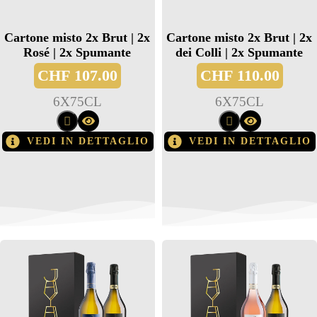
Cartone misto 2x Brut | 2x
Cartone misto 2x Brut | 2x
Rosé | 2x Spumante
dei Colli | 2x Spumante
CHF
107.00
CHF
110.00
6
X
75CL
6
X
75CL
VEDI IN DETTAGLIO
VEDI IN DETTAGLIO