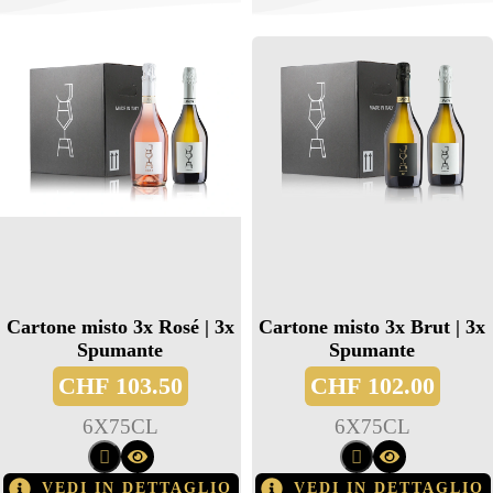
Cartone misto 3x Rosé | 3x
Cartone misto 3x Brut | 3x
Spumante
Spumante
CHF
103.50
CHF
102.00
6
X
75CL
6
X
75CL
VEDI IN DETTAGLIO
VEDI IN DETTAGLIO