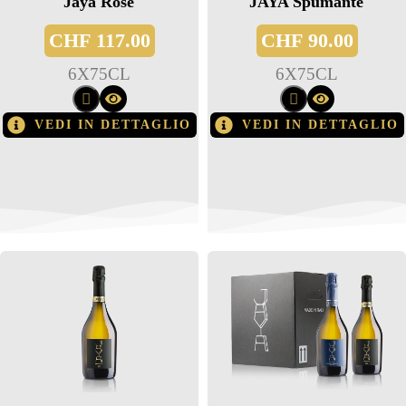
Jaya Rosé
JAYA Spumante
CHF
117.00
CHF
90.00
6
X
75CL
6
X
75CL
VEDI IN DETTAGLIO
VEDI IN DETTAGLIO