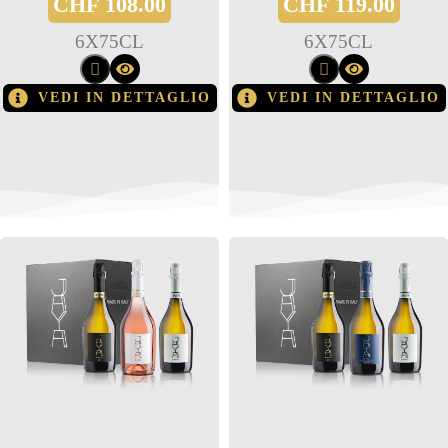
CHF
108.00
CHF
119.00
6
X
75CL
6
X
75CL
VEDI IN DETTAGLIO
VEDI IN DETTAGLIO