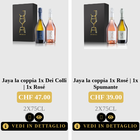
Jaya la coppia 1x Dei Colli
Jaya la coppia 1x Rosé | 1x
| 1x Rosé
Spumante
CHF
47.00
CHF
39.00
2
X
75CL
2
X
75CL
VEDI IN DETTAGLIO
VEDI IN DETTAGLIO