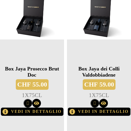
Box Jaya Prosecco Brut
Box Jaya dei Colli
Doc
Valdobbiadene
CHF
55.00
CHF
59.00
1
X
75CL
1
X
75CL
VEDI IN DETTAGLIO
VEDI IN DETTAGLIO