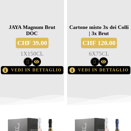
JAYA Magnum Brut
Cartone misto 3x dei Colli
DOC
| 3x Brut
CHF
39.00
CHF
120.00
1
X
150CL
6
X
75CL
VEDI IN DETTAGLIO
VEDI IN DETTAGLIO