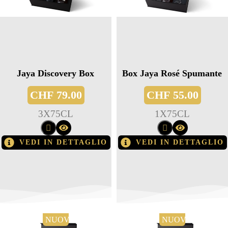
Jaya Discovery Box
Box Jaya Rosé Spumante
CHF
79.00
CHF
55.00
3
X
75CL
1
X
75CL
VEDI IN DETTAGLIO
VEDI IN DETTAGLIO
NUOVO
NUOVO