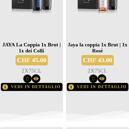
JAYA La Coppia 1x Brut |
Jaya la coppia 1x Brut | 1x
1x dei Colli
Rosé
CHF
45.00
CHF
43.00
2
X
75CL
2
X
75CL
VEDI IN DETTAGLIO
VEDI IN DETTAGLIO