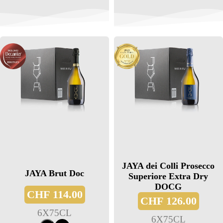
JAYA dei Colli Prosecco
JAYA Brut Doc
Superiore Extra Dry
DOCG
CHF
114.00
CHF
126.00
6
X
75CL
6
X
75CL