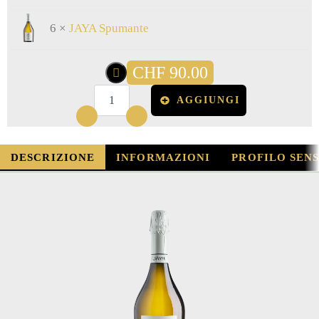
6 ×
JAYA Spumante
CHF
90.00
AGGIUNGI
JAYA
Spumante
quantità
DESCRIZIONE
INFORMAZIONI
PROFILO SEN