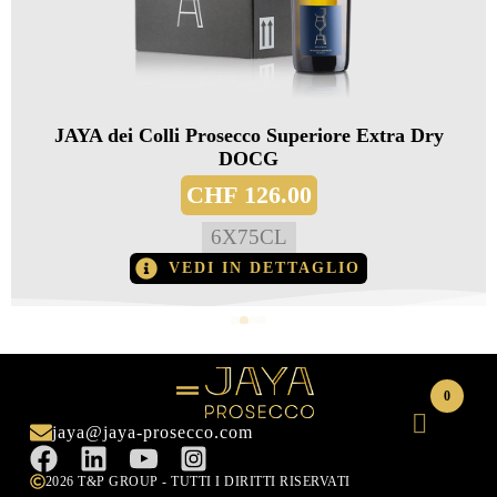
JAYA dei Colli Prosecco Superiore Extra Dry
DOCG
CHF
126.00
6
X
75CL
VEDI IN DETTAGLIO
0
jaya@jaya-prosecco.com
2026 T&P GROUP - TUTTI I DIRITTI RISERVATI