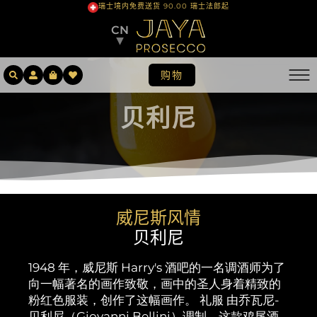
瑞士境内免费送货 90.00 瑞士法郎起
CN
▼
购物
贝利尼
威尼斯风情
贝利尼
1948 年，威尼斯 Harry's 酒吧的一名调酒师为了
向一幅著名的画作致敬，画中的圣人身着精致的
粉红色服装，创作了这幅画作。
礼服
由乔瓦尼-
贝利尼（Giovanni Bellini）调制。这款鸡尾酒