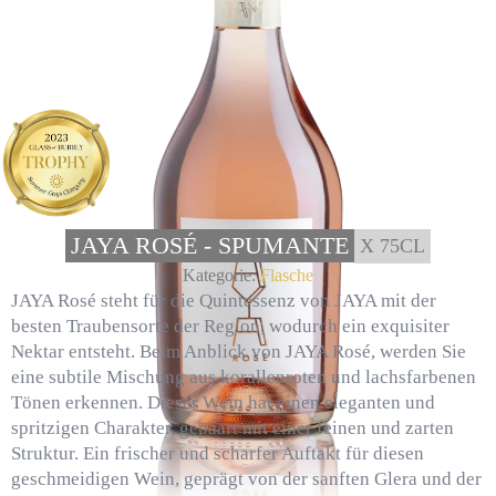
JAYA ROSÉ - SPUMANTE
X 75CL
Kategorie:
Flasche
JAYA Rosé
steht für
die Quintessenz von JAYA mit der
besten Traubensorte der Region, wodurch ein exquisiter
Nektar entsteht.
Beim Anblick von JAYA Rosé,
werden Sie
eine subtile Mischung aus korallenroten und lachsfarbenen
Tönen erkennen. Dieser Wein hat einen eleganten und
spritzigen Charakter, gepaart mit einer feinen und zarten
Struktur. Ein frischer und scharfer Auftakt für diesen
geschmeidigen Wein, geprägt von der sanften Glera und der