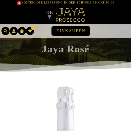
KOSTENLOSE LIEFERUNG IN DER SCHWEIZ AB CHF 90.00
DE
▼
EINKAUFEN
Jaya Rosé