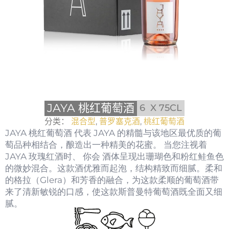
JAYA 桃红葡萄酒
6
X 75CL
分类：
混合型
,
普罗塞克酒
,
桃红葡萄酒
JAYA 桃红葡萄酒
代表
JAYA 的精髓与该地区最优质的葡
萄品种相结合，酿造出一种精美的花蜜。
当您注视着
JAYA 玫瑰红酒时、
你会
酒体呈现出珊瑚色和粉红鲑鱼色
的微妙混合。这款酒优雅而起泡，结构精致而细腻。柔和
的格拉（Glera）和芳香的融合，为这款柔顺的葡萄酒带
来了清新敏锐的口感，使这款斯普曼特葡萄酒既全面又细
腻。