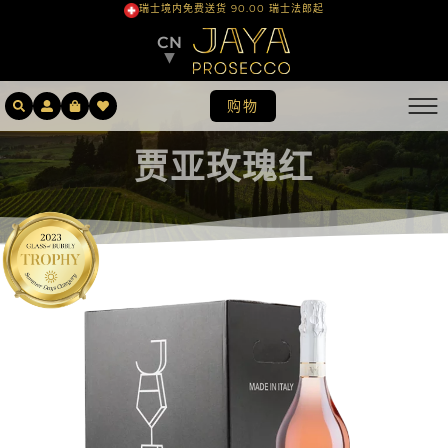
瑞士境内免费送货 90.00 瑞士法郎起
CN
▼
购物
贾亚玫瑰红