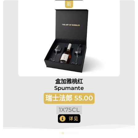
新
盒加雅桃红
Spumante
瑞士法郎
55.00
1
X
75CL
详见