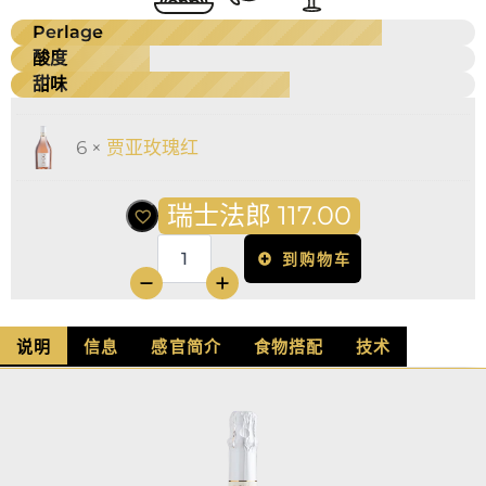
Perlage
酸度
甜味
6 ×
贾亚玫瑰红
瑞士法郎
117.00
到购物车
Jaya
Rosé
数
量
说明
信息
感官简介
食物搭配
技术