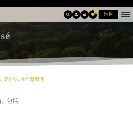
购物
osé
盒
,
混合型
,
桃红葡萄酒
箱，包括