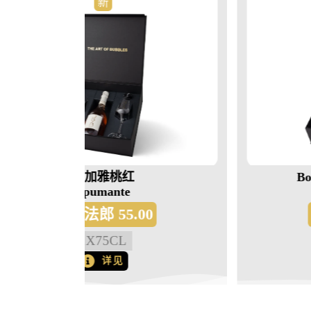
新
Box Jaya Prosecco Brut
Doc
00
瑞士法郎
55.00
1
X
75CL
详见