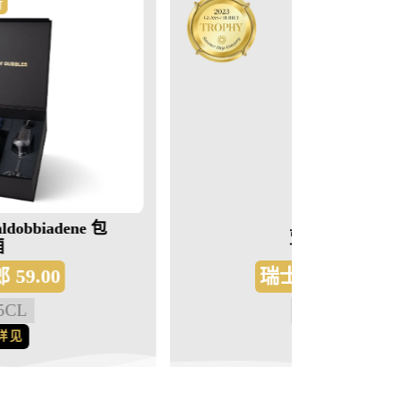
混
贾亚玫瑰红
瑞士法郎
117.00
6
X
75CL
详见