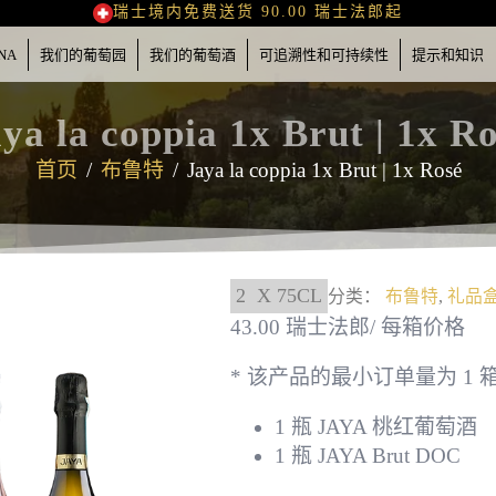
瑞士境内免费送货 90.00 瑞士法郎起
NA
我们的葡萄园
我们的葡萄酒
可追溯性和可持续性
提示和知识
ya la coppia 1x Brut | 1x R
首页
布鲁特
Jaya la coppia 1x Brut | 1x Rosé
2
X 75CL
分类：
布鲁特
,
礼品
43.00 瑞士法郎/ 每箱价格
* 该产品的最小订单量为 1 
1 瓶 JAYA 桃红葡萄酒
1 瓶 JAYA Brut DOC