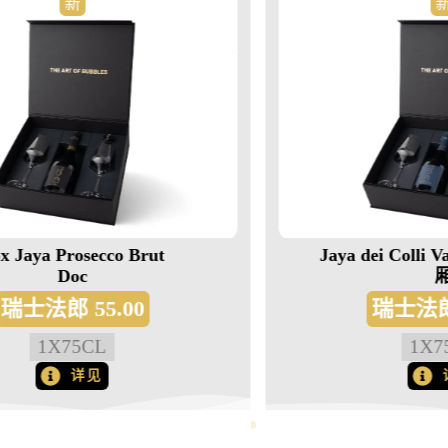
新
Jaya dei Colli Valdobbiadene 包
厢
瑞士法郎
59.00
1
X
75CL
详见